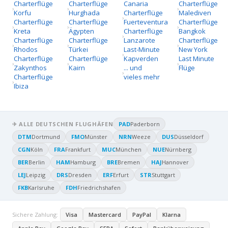
Charterflüge
Charterflüge
Canaria
Charterflüge
Korfu
Hurghada
Charterflüge
Malediven
Charterflüge
Charterflüge
Fuerteventura
Charterflüge
Kreta
Ägypten
Charterflüge
Bangkok
Charterflüge
Charterflüge
Lanzarote
Charterflüge
Rhodos
Türkei
Last-Minute
New York
Charterflüge
Charterflüge
Kapverden
Last Minute
Zakynthos
Kairn
... und
Flüge
Charterflüge
vieles mehr
Ibiza
✈ ALLE DEUTSCHEN FLUGHÄFEN
PAD
Paderborn
DTM
Dortmund
FMO
Münster
NRN
Weeze
DUS
Düsseldorf
CGN
Köln
FRA
Frankfurt
MUC
München
NUE
Nürnberg
BER
Berlin
HAM
Hamburg
BRE
Bremen
HAJ
Hannover
LEJ
Leipzig
DRS
Dresden
ERF
Erfurt
STR
Stuttgart
FKB
Karlsruhe
FDH
Friedrichshafen
Sichere Zahlung:
Visa
Mastercard
PayPal
Klarna