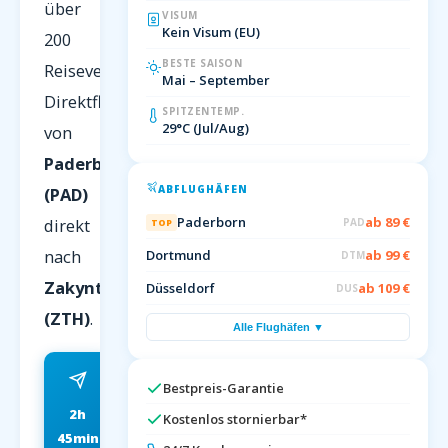
über
VISUM
Kein Visum (EU)
200
BESTE SAISON
Reiseveranstalter.
Mai – September
Direktflug
SPITZENTEMP.
29°C (Jul/Aug)
von
Paderborn
ABFLUGHÄFEN
(PAD)
Paderborn
ab 89 €
direkt
PAD
TOP
nach
Dortmund
ab 99 €
DTM
Zakynthos
Düsseldorf
ab 109 €
DUS
(ZTH)
.
Alle Flughäfen ▼
Bestpreis-Garantie
2h
ab 89 EUR
Kostenlos stornierbar*
45min
FRÜHBUCHER P.P.