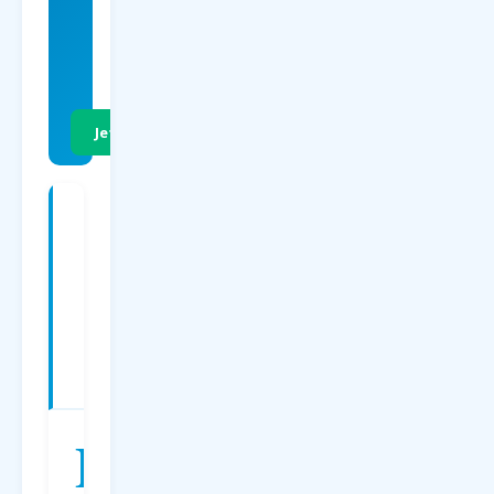
EUR
p.P. Hin- &
Rückflug
Jetzt Preise vergleichen
Charterflüge
ab
Paderborn
nach
Zakynthos
—
Preise
2026
D
er
Charterflug