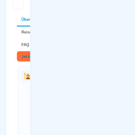
Über Zakynthos
Reisetipps
FAQ
Jetzt buchen
🏛
Charterflug
Anreise
vs.
zum
Linienflug
Flughafen
— direkter
Paderborn
Vergleich
(PAD)
Kriterium
Anreiseweg
Charterflug
Details