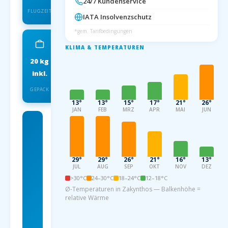
24/7 Kundenservice
FLUGZEIT
IATA Insolvenzschutz
*gem. Tarifbedingungen
KLIMA & TEMPERATUREN
20 kg
IATA
inkl.
INSOLVENZSCHUTZ
GEPÄCK
13°
13°
15°
17°
21°
26°
JAN
FEB
MRZ
APR
MAI
JUN
Charterflug
ab
Paderborn
29°
29°
26°
21°
16°
13°
JUL
AUG
SEP
OKT
NOV
DEZ
nach
>30°C
24–30°C
18–24°C
12–18°C
Zakynthos
Ø-Temperaturen in Zakynthos — Balkenhöhe =
relative Wärme
ab 89