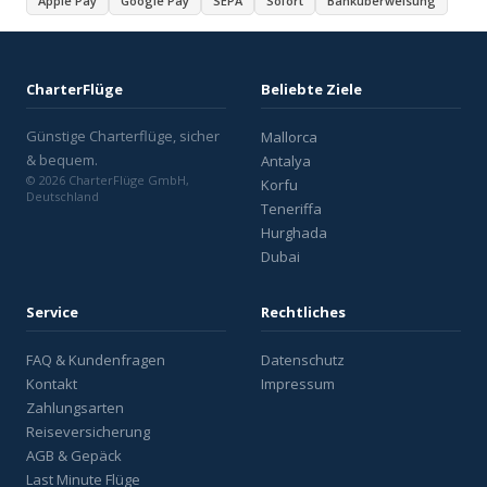
Apple Pay
Google Pay
SEPA
Sofort
Banküberweisung
CharterFlüge
Beliebte Ziele
Günstige Charterflüge, sicher
Mallorca
& bequem.
Antalya
© 2026 CharterFlüge GmbH,
Korfu
Deutschland
Teneriffa
Hurghada
Dubai
Service
Rechtliches
FAQ & Kundenfragen
Datenschutz
Kontakt
Impressum
Zahlungsarten
Reiseversicherung
AGB & Gepäck
Last Minute Flüge