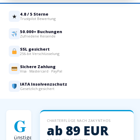
4.8 / 5 Sterne
★
Trustpilot Bewertung
50.000+ Buchungen
Zufriedene Reisende
SSL gesichert
256-bit Verschlüsselung
Sichere Zahlung
Visa · Mastercard · PayPal
IATA Insolvenzschutz
Gesetzlich gesichert
G
CHARTERFLÜGE NACH ZAKYNTHOS
ab 89 EUR
ünstige
p.P. inkl. aller Gebühren