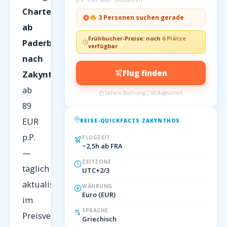
Charterflüge
3 Personen suchen gerade
ab
Frühbucher-Preise: noch
6 Plätze
Paderborn
verfügbar
nach
Flug finden
Zakynthos
ab
Sichere Buchung
IATA-gesichert
89
EUR
REISE-QUICKFACTS ZAKYNTHOS
p.P.
FLUGZEIT
~2,5h ab FRA
—
ZEITZONE
täglich
UTC+2/3
aktualisiert
WÄHRUNG
Euro (EUR)
im
SPRACHE
Preisvergleich
Griechisch