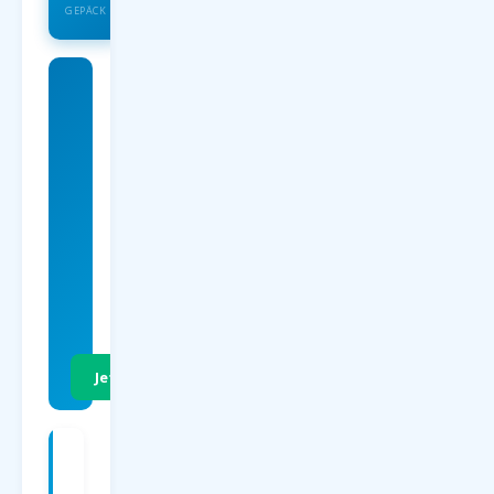
GEPÄCK
Charterflug
nach
Mallorca
ab 59
EUR
p.P. Hin- &
Rückflug
Jetzt Preise vergleichen
Charterflüge
ab