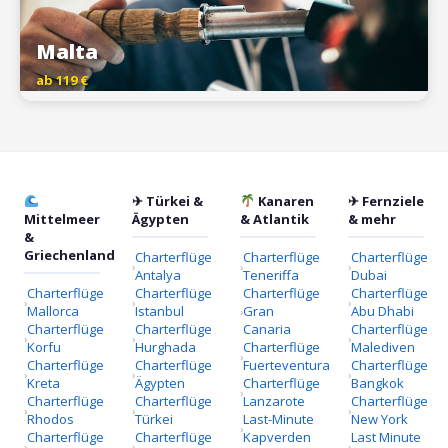
Malta
ab 119 €
✈ Türkei &
Kanaren
✈ Fernziele
Mittelmeer
Ägypten
& Atlantik
& mehr
&
Griechenland
Charterflüge
Charterflüge
Charterflüge
Antalya
Teneriffa
Dubai
Charterflüge
Charterflüge
Charterflüge
Charterflüge
Mallorca
Istanbul
Gran
Abu Dhabi
Charterflüge
Charterflüge
Canaria
Charterflüge
Korfu
Hurghada
Charterflüge
Malediven
Charterflüge
Charterflüge
Fuerteventura
Charterflüge
Kreta
Ägypten
Charterflüge
Bangkok
Charterflüge
Charterflüge
Lanzarote
Charterflüge
Rhodos
Türkei
Last-Minute
New York
Charterflüge
Charterflüge
Kapverden
Last Minute