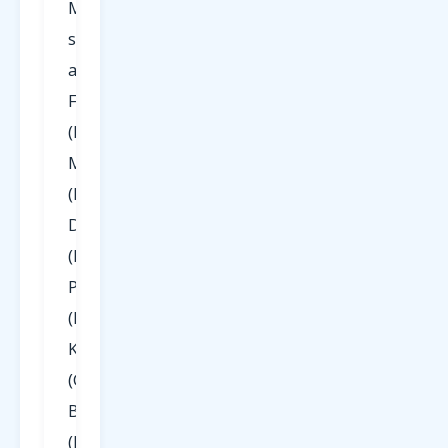
Mallorca
starten
ab
Frankfurt
(FRA),
München
(MUC),
Düsseldorf
(DUS),
Paderborn
(PAD),
Köln/Bonn
(CGN),
Berlin
(BER),