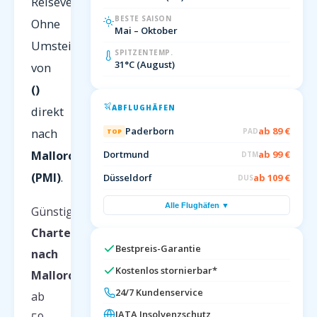
Reiseveranstalter.
BESTE SAISON
Ohne
Mai – Oktober
Umsteigen
SPITZENTEMP.
31°C (August)
von
()
ABFLUGHÄFEN
direkt
Paderborn
ab 89 €
nach
PAD
TOP
Mallorca
Dortmund
ab 99 €
DTM
(PMI)
.
Düsseldorf
ab 109 €
DUS
Alle Flughäfen ▼
Günstige
Charterflüge
Bestpreis-Garantie
nach
Kostenlos stornierbar*
Mallorca
24/7 Kundenservice
ab
IATA Insolvenzschutz