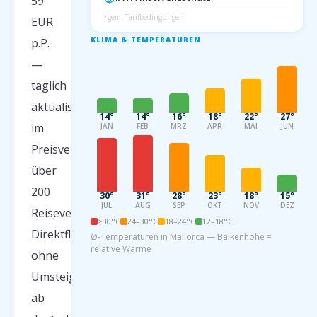
59
*gem. Tarifbedingungen
EUR
KLIMA & TEMPERATUREN
p.P.
—
täglich
aktualisiert
14°
14°
16°
18°
22°
27°
im
JAN
FEB
MRZ
APR
MAI
JUN
Preisvergleich
über
200
30°
31°
28°
23°
18°
15°
JUL
AUG
SEP
OKT
NOV
DEZ
Reiseveranstalter.
>30°C
24–30°C
18–24°C
12–18°C
Direktflug
Ø-Temperaturen in Mallorca — Balkenhöhe =
relative Wärme
ohne
Umsteigen
ab