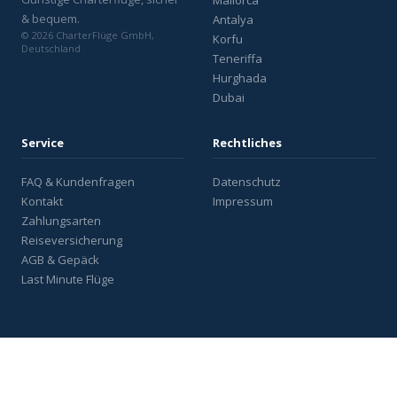
Mallorca
& bequem.
Antalya
© 2026 CharterFlüge GmbH,
Korfu
Deutschland
Teneriffa
Hurghada
Dubai
Service
Rechtliches
FAQ & Kundenfragen
Datenschutz
Kontakt
Impressum
Zahlungsarten
Reiseversicherung
AGB & Gepäck
Last Minute Flüge