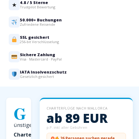
4.8 / 5 Sterne
★
Trustpilot Bewertung
50.000+ Buchungen
Zufriedene Reisende
SSL gesichert
256-bit Verschlüsselung
Sichere Zahlung
Visa · Mastercard · PayPal
IATA Insolvenzschutz
Gesetzlich gesichert
G
CHARTERFLÜGE NACH MALLORCA
ab 89 EUR
ünstige
p.P. inkl. aller Gebühren
Charterflüge
26 Personen suchen gerade