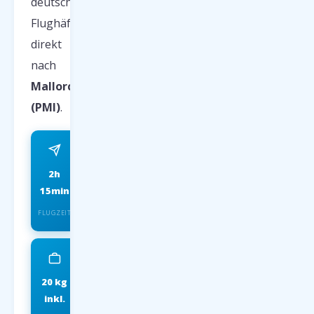
deutschen
Flughäfen
direkt
nach
Mallorca
(PMI)
.
2h
ab 59 EUR
15min
FRÜHBUCHER P.P.
FLUGZEIT
20 kg
IATA
inkl.
INSOLVENZSCHUTZ