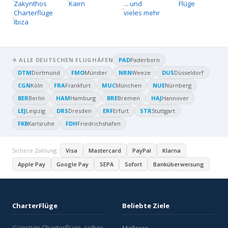
Zakynthos
Kairn
... und
Flüge
Charterflüge
vieles mehr
Ibiza
✈ ALLE DEUTSCHEN FLUGHÄFEN
PAD
Paderborn
DTM
Dortmund
FMO
Münster
NRN
Weeze
DUS
Düsseldorf
CGN
Köln
FRA
Frankfurt
MUC
München
NUE
Nürnberg
BER
Berlin
HAM
Hamburg
BRE
Bremen
HAJ
Hannover
LEJ
Leipzig
DRS
Dresden
ERF
Erfurt
STR
Stuttgart
FKB
Karlsruhe
FDH
Friedrichshafen
Sichere Zahlung:
Visa
Mastercard
PayPal
Klarna
Apple Pay
Google Pay
SEPA
Sofort
Banküberweisung
CharterFlüge
Beliebte Ziele
Günstige Charterflüge, sicher