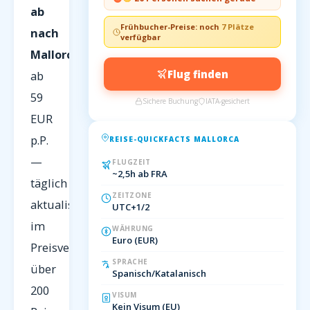
ab
Frühbucher-Preise: noch
7 Plätze
nach
verfügbar
Mallorca
Flug finden
ab
59
Sichere Buchung
IATA-gesichert
EUR
p.P.
REISE-QUICKFACTS MALLORCA
—
FLUGZEIT
~2,5h ab FRA
täglich
ZEITZONE
aktualisiert
UTC+1/2
im
WÄHRUNG
Euro (EUR)
Preisvergleich
SPRACHE
über
Spanisch/Katalanisch
200
VISUM
Kein Visum (EU)