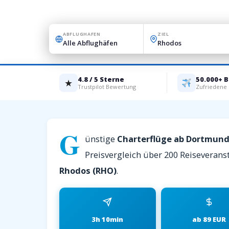
ABFLUGHAFEN
ZIEL
4.8 / 5 Sterne
50.000+ 
★
Trustpilot Bewertung
Zufriedene
G
ünstige
Charterflüge ab Dortmun
Preisvergleich über 200 Reiseveranst
Rhodos (RHO)
.
3h 10min
ab 89 EUR