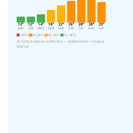
12°
12°
14°
18°
22°
26°
28°
28°
25°
21°
17°
13
JAN
FEB
MRZ
APR
MAI
JUN
JUL
AUG
SEP
OKT
NOV
DE
>30°C
24–30°C
18–24°C
12–18°C
Ø-Temperaturen in Rhodos — Balkenhöhe = relative
Wärme