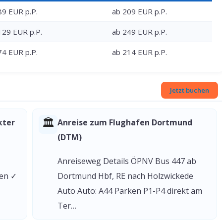
89 EUR p.P.
ab 209 EUR p.P.
129 EUR p.P.
ab 249 EUR p.P.
74 EUR p.P.
ab 214 EUR p.P.
Jetzt buchen
🏛
kter
Anreise zum Flughafen Dortmund
(DTM)
Anreiseweg Details ÖPNV Bus 447 ab
gen ✓
Dortmund Hbf, RE nach Holzwickede
Auto Auto: A44 Parken P1-P4 direkt am
Ter…