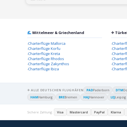
Mittelmeer & Griechenland
✈ Türke
Charterflüge Mallorca
Charterf
Charterflüge Korfu
Charterf
Charterflüge Kreta
Charter
Charterflüge Rhodos
Charterf
Charterflüge Zakynthos
Charterf
Charterflüge Ibiza
Charterf
✈ ALLE DEUTSCHEN FLUGHÄFEN
PAD
Paderborn
DTM
D
HAM
Hamburg
BRE
Bremen
HAJ
Hannover
LEJ
Leipzig
Sichere Zahlung:
Visa
Mastercard
PayPal
Klarna