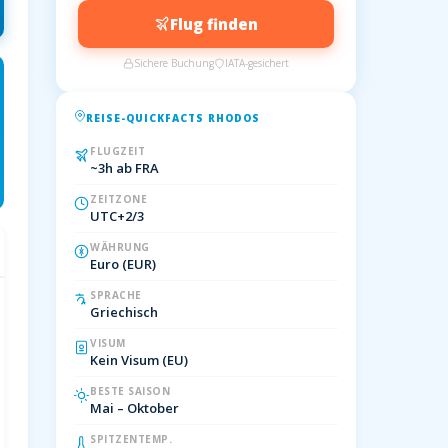
Flug finden
Sichere Buchung
IATA-gesichert
REISE-QUICKFACTS RHODOS
FLUGZEIT
~3h ab FRA
ZEITZONE
UTC+2/3
WÄHRUNG
Euro (EUR)
SPRACHE
Griechisch
VISUM
Kein Visum (EU)
BESTE SAISON
Mai – Oktober
SPITZENTEMP.