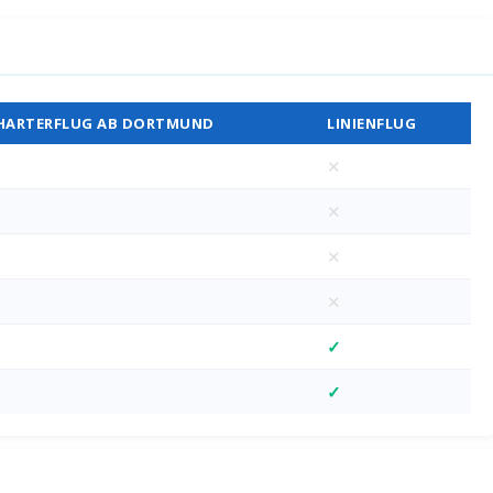
Vergleich
HARTERFLUG AB DORTMUND
LINIENFLUG
✕
✕
✕
✕
✓
✓
M)