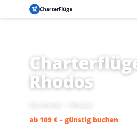
CharterFlüge
Charterflüg
Rhodos
Dortmund → Rhodos
ab 109 € – günstig buchen
Bestpreis-Garantie · IATA-gesichert · Buchung in unter 3 M