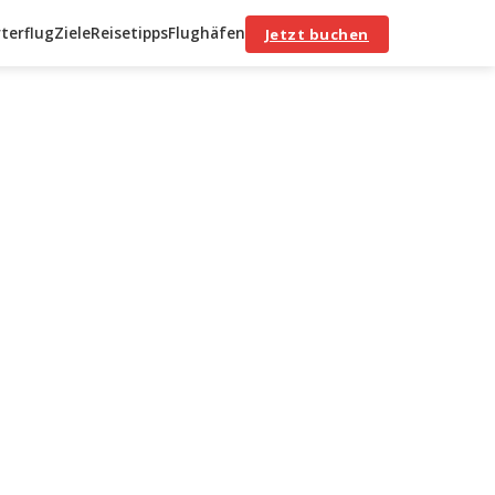
terflug
Ziele
Reisetipps
Flughäfen
Jetzt buchen