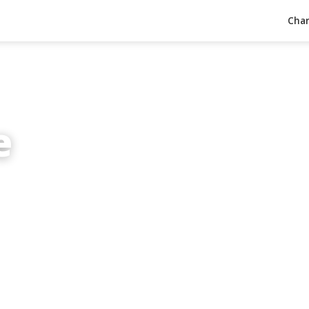
Char
e
inuten