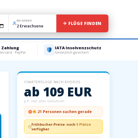
REISENDE
✈ FLÜGE FINDEN
e Zahlung
IATA Insolvenzschutz
tercard · PayPal
Gesetzlich gesichert
CHARTERFLÜGE NACH RHODOS
ab 109 EUR
p.P. inkl. aller Gebühren
21 Personen suchen gerade
Frühbucher-Preise: noch
5 Plätze
verfügbar