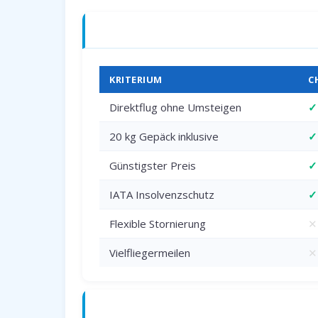
Charterflug vs. Linienflug — direkter 
KRITERIUM
C
Direktflug ohne Umsteigen
✓
20 kg Gepäck inklusive
✓
Günstigster Preis
✓
IATA Insolvenzschutz
✓
Flexible Stornierung
✕
Vielfliegermeilen
✕
Anreise zum Flughafen Dortmund (DT