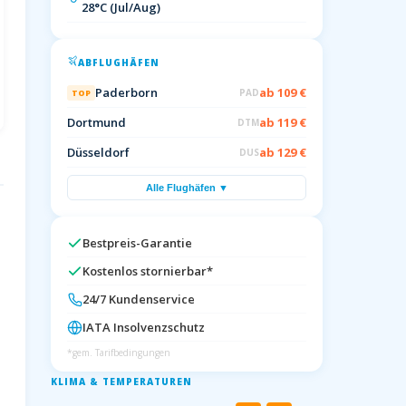
28°C (Jul/Aug)
ABFLUGHÄFEN
Paderborn
ab 109 €
PAD
TOP
Dortmund
ab 119 €
DTM
Düsseldorf
ab 129 €
DUS
Alle Flughäfen ▼
Bestpreis-Garantie
Kostenlos stornierbar*
24/7 Kundenservice
IATA Insolvenzschutz
*gem. Tarifbedingungen
KLIMA & TEMPERATUREN