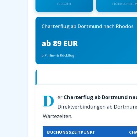
FLUGZEIT
FRÜHBUCHER P.P
Charterflug ab Dortmund nach Rhodos
ab 89 EUR
p.P. Hin- & Rückflug
Charterflüge ab Dortmund nach Rhodo
D
er
Charterflug ab Dortmund na
Direktverbindungen ab Dortmund.
Wartezeiten.
BUCHUNGSZEITPUNKT
CH