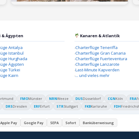
i & Ägypten
Kanaren & Atlantik
lüge Antalya
Charterflüge Teneriffa
lüge Istanbul
Charterflüge Gran Canaria
flüge Hurghada
Charterflüge Fuerteventura
lüge Ägypten
Charterflüge Lanzarote
lüge Türkei
Last-Minute Kapverden
lüge Kairn
... und vieles mehr
ortmund
FMO
Münster
NRN
Weeze
DUS
Düsseldorf
CGN
Köln
FRA
F
DRS
Dresden
ERF
Erfurt
STR
Stuttgart
FKB
Karlsruhe
FDH
Friedrichs
Apple Pay
Google Pay
SEPA
Sofort
Banküberweisung