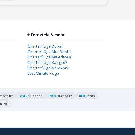
✈ Fernziele & mehr
Charterflüge Dubai
Charterflüge Abu Dhabi
Charterflüge Malediven
Charterflüge Bangkok
Charterflüge New York
Last Minute Flüge
rankfurt
MUC
München
NUE
Nürnberg
BER
Berlin
hafen