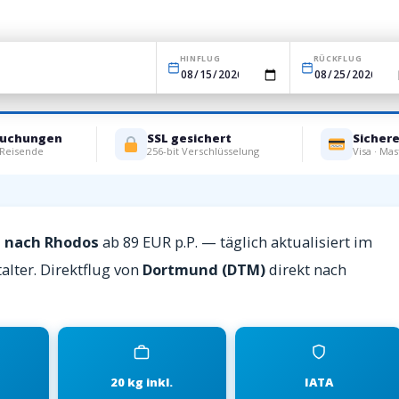
HINFLUG
RÜCKFLUG
Buchungen
SSL gesichert
Sicher
 Reisende
256-bit Verschlüsselung
Visa · Mas
d nach Rhodos
ab 89 EUR p.P. — täglich aktualisiert im
alter. Direktflug von
Dortmund (DTM)
direkt nach
20 kg inkl.
IATA