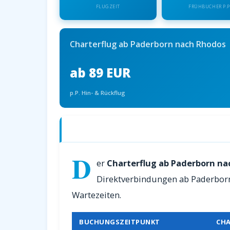
FLUGZEIT
FRÜHBUCHER P.P
Charterflug ab Paderborn nach Rhodos
ab 89 EUR
p.P. Hin- & Rückflug
Charterflüge ab Paderborn nach Rhodo
D
er
Charterflug ab Paderborn n
Direktverbindungen ab Paderborn.
Wartezeiten.
BUCHUNGSZEITPUNKT
CHA