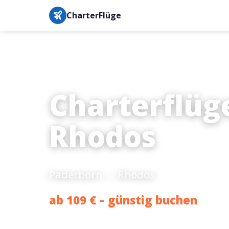
CharterFlüge
Charterflüg
Rhodos
Paderborn → Rhodos
ab 109 € – günstig buchen
Bestpreis-Garantie · IATA-gesichert · Buchung in unter 3 M