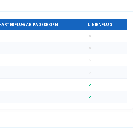
Vergleich
HARTERFLUG AB PADERBORN
LINIENFLUG
✕
✕
✕
✕
✓
✓
D)