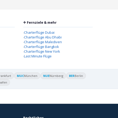
✈ Fernziele & mehr
Charterflüge Dubai
Charterflüge Abu Dhabi
Charterflüge Malediven
Charterflüge Bangkok
Charterflüge New York
Last Minute Flüge
rankfurt
MUC
München
NUE
Nürnberg
BER
Berlin
hafen
Rechtliches