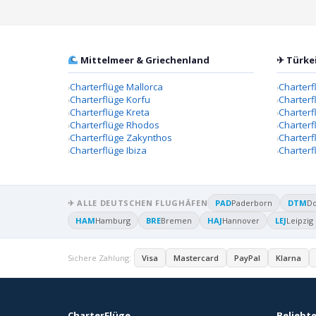
Mittelmeer & Griechenland
✈ Türke
Charterflüge Mallorca
Charterf
Charterflüge Korfu
Charterf
Charterflüge Kreta
Charter
Charterflüge Rhodos
Charterf
Charterflüge Zakynthos
Charterf
Charterflüge Ibiza
Charterf
✈ ALLE DEUTSCHEN FLUGHÄFEN
PAD
Paderborn
DTM
D
HAM
Hamburg
BRE
Bremen
HAJ
Hannover
LEJ
Leipzig
Sichere Zahlung:
Visa
Mastercard
PayPal
Klarna
CharterFlüge
Beliebte