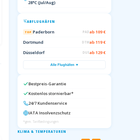
28°C (Jul/Aug)
ABFLUGHÄFEN
Paderborn
ab 109 €
PAD
TOP
Dortmund
ab 119 €
DTM
Düsseldorf
ab 129 €
DUS
Alle Flughäfen ▼
Bestpreis-Garantie
Kostenlos stornierbar*
24/7 Kundenservice
IATA Insolvenzschutz
*gem. Tarifbedingungen
KLIMA & TEMPERATUREN