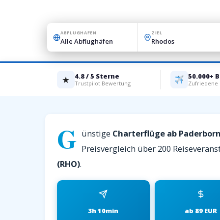
ABFLUGHAFEN
ZIEL
4.8 / 5 Sterne
50.000+ 
★
Trustpilot Bewertung
Zufriedene
G
ünstige
Charterflüge ab Paderbor
Preisvergleich über 200 Reiseveranst
(RHO)
.
3h 10min
ab 89 EUR