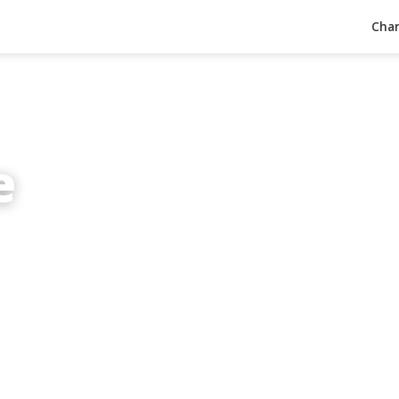
Char
e
inuten