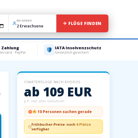
REISENDE
✈ FLÜGE FINDEN
e Zahlung
IATA Insolvenzschutz
tercard · PayPal
Gesetzlich gesichert
CHARTERFLÜGE NACH RHODOS
ab 109 EUR
s
p.P. inkl. aller Gebühren
10 Personen suchen gerade
Frühbucher-Preise: noch
6 Plätze
verfügbar