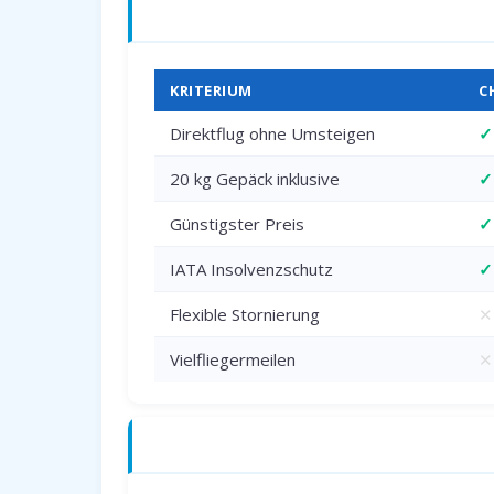
Charterflug vs. Linienflug — direkter 
KRITERIUM
C
Direktflug ohne Umsteigen
✓
20 kg Gepäck inklusive
✓
Günstigster Preis
✓
IATA Insolvenzschutz
✓
Flexible Stornierung
✕
Vielfliegermeilen
✕
Anreise zum Flughafen Paderborn (PA