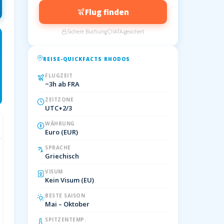
Flug finden
Sichere Buchung
IATA-gesichert
REISE-QUICKFACTS RHODOS
FLUGZEIT
~3h ab FRA
ZEITZONE
UTC+2/3
WÄHRUNG
Euro (EUR)
SPRACHE
Griechisch
VISUM
Kein Visum (EU)
BESTE SAISON
Mai – Oktober
SPITZENTEMP.