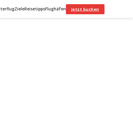
terflug
Ziele
Reisetipps
Flughäfen
Jetzt buchen