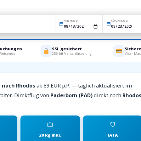
HINFLUG
RÜCKFLUG
Buchungen
SSL gesichert
Sicher
 Reisende
256-bit Verschlüsselung
Visa · Mas
n nach Rhodos
ab 89 EUR p.P. — täglich aktualisiert im
alter. Direktflug von
Paderborn (PAD)
direkt nach
Rhodo
20 kg inkl.
IATA