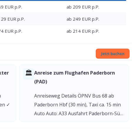
89 EUR p.P.
ab 209 EUR p.P.
129 EUR p.P.
ab 249 EUR p.P.
74 EUR p.P.
ab 214 EUR p.P.
Jetzt buchen
🏛
kter
Anreise zum Flughafen Paderborn
(PAD)
n
Anreiseweg Details ÖPNV Bus 68 ab
gen ✓
Paderborn Hbf (30 min), Taxi ca. 15 min
Auto Auto: A33 Ausfahrt Paderborn-Sü…