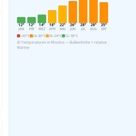
12°
12°
14°
18°
22°
26°
28°
28°
25°
21°
17°
13
JAN
FEB
MRZ
APR
MAI
JUN
JUL
AUG
SEP
OKT
NOV
DE
>30°C
24–30°C
18–24°C
12–18°C
Ø-Temperaturen in Rhodos — Balkenhöhe = relative
Wärme