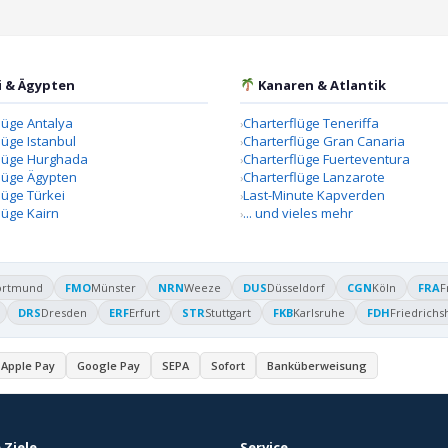
i & Ägypten
Kanaren & Atlantik
lüge Antalya
Charterflüge Teneriffa
lüge Istanbul
Charterflüge Gran Canaria
flüge Hurghada
Charterflüge Fuerteventura
lüge Ägypten
Charterflüge Lanzarote
lüge Türkei
Last-Minute Kapverden
lüge Kairn
... und vieles mehr
ortmund
FMO
Münster
NRN
Weeze
DUS
Düsseldorf
CGN
Köln
FRA
F
DRS
Dresden
ERF
Erfurt
STR
Stuttgart
FKB
Karlsruhe
FDH
Friedrichs
Apple Pay
Google Pay
SEPA
Sofort
Banküberweisung
 Ziele
Service