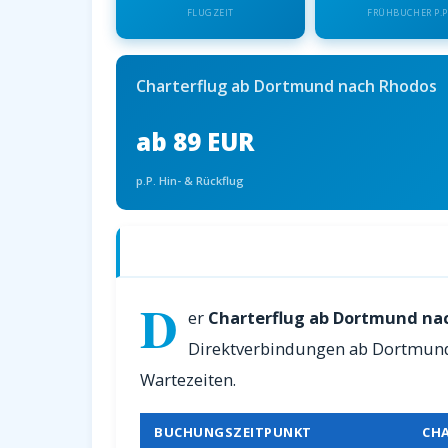
FLUGZEIT
FRÜHBUCHER P.P
Charterflug ab Dortmund nach Rhodos
ab 89 EUR
p.P. Hin- & Rückflug
Charterflüge ab Dortmund nach Rhodo
D
er
Charterflug ab Dortmund na
Direktverbindungen ab Dortmund.
Wartezeiten.
BUCHUNGSZEITPUNKT
CH