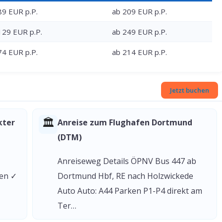
89 EUR p.P.
ab 209 EUR p.P.
129 EUR p.P.
ab 249 EUR p.P.
74 EUR p.P.
ab 214 EUR p.P.
Jetzt buchen
🏛
kter
Anreise zum Flughafen Dortmund
(DTM)
Anreiseweg Details ÖPNV Bus 447 ab
gen ✓
Dortmund Hbf, RE nach Holzwickede
Auto Auto: A44 Parken P1-P4 direkt am
Ter…