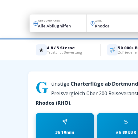
ABFLUGHAFEN
ZIEL
4.8 / 5 Sterne
50.000+ 
★
Trustpilot Bewertung
Zufriedene
G
ünstige
Charterflüge ab Dortmun
Preisvergleich über 200 Reiseveranst
Rhodos (RHO)
.
3h 10min
ab 89 EUR