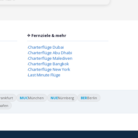
✈ Fernziele & mehr
Charterflüge Dubai
Charterflüge Abu Dhabi
Charterflüge Malediven
Charterflüge Bangkok
Charterflüge New York
Last Minute Flüge
rankfurt
MUC
München
NUE
Nürnberg
BER
Berlin
hafen