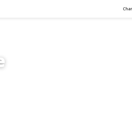
Char
e
inuten