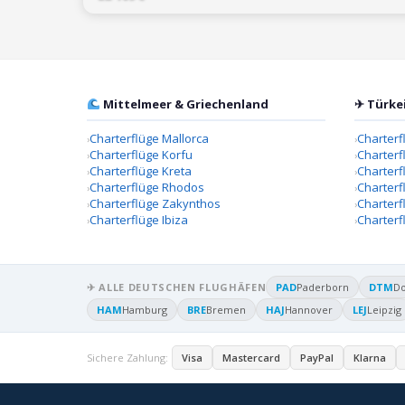
Mittelmeer & Griechenland
✈ Türke
Charterflüge Mallorca
Charterf
Charterflüge Korfu
Charterf
Charterflüge Kreta
Charter
Charterflüge Rhodos
Charterf
Charterflüge Zakynthos
Charterf
Charterflüge Ibiza
Charterf
✈ ALLE DEUTSCHEN FLUGHÄFEN
PAD
Paderborn
DTM
D
HAM
Hamburg
BRE
Bremen
HAJ
Hannover
LEJ
Leipzig
Sichere Zahlung:
Visa
Mastercard
PayPal
Klarna