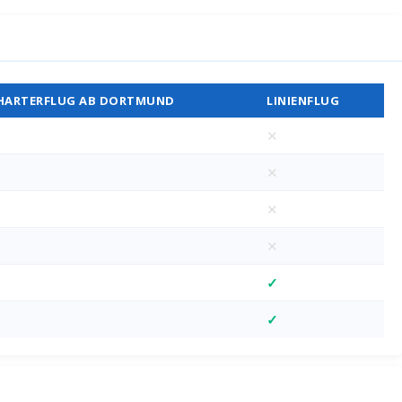
Vergleich
HARTERFLUG AB DORTMUND
LINIENFLUG
✕
✕
✕
✕
✓
✓
M)