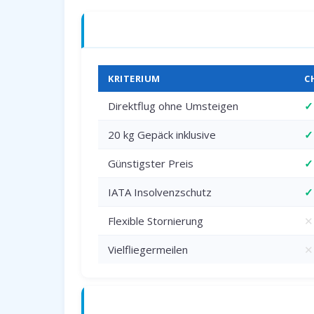
Charterflug vs. Linienflug — direkter 
KRITERIUM
C
Direktflug ohne Umsteigen
✓
20 kg Gepäck inklusive
✓
Günstigster Preis
✓
IATA Insolvenzschutz
✓
Flexible Stornierung
✕
Vielfliegermeilen
✕
Anreise zum Flughafen Dortmund (DT