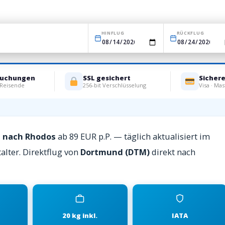
HINFLUG
RÜCKFLUG
Buchungen
SSL gesichert
Sicher
 Reisende
256-bit Verschlüsselung
Visa · Mas
d nach Rhodos
ab 89 EUR p.P. — täglich aktualisiert im
alter. Direktflug von
Dortmund (DTM)
direkt nach
20 kg inkl.
IATA