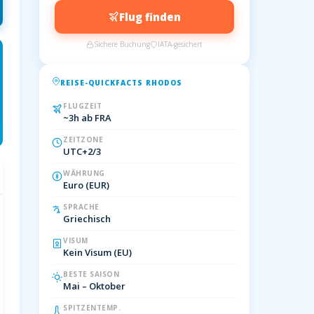
Flug finden
Sichere Buchung
IATA-gesichert
REISE-QUICKFACTS RHODOS
FLUGZEIT
~3h ab FRA
ZEITZONE
UTC+2/3
WÄHRUNG
Euro (EUR)
SPRACHE
Griechisch
VISUM
Kein Visum (EU)
BESTE SAISON
Mai – Oktober
SPITZENTEMP.