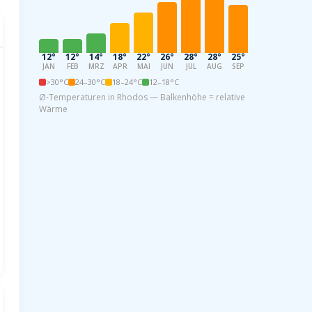
12°
12°
14°
18°
22°
26°
28°
28°
25°
21°
17°
13
JAN
FEB
MRZ
APR
MAI
JUN
JUL
AUG
SEP
OKT
NOV
DE
>30°C
24–30°C
18–24°C
12–18°C
Ø-Temperaturen in Rhodos — Balkenhöhe = relative
Wärme