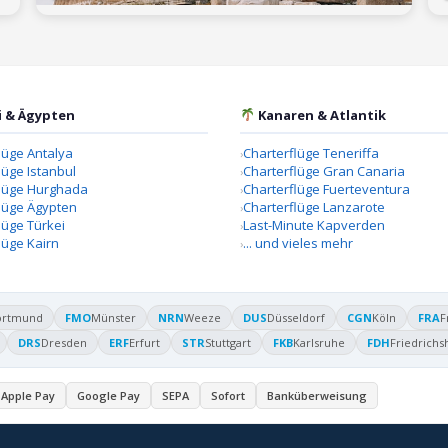
i & Ägypten
Kanaren & Atlantik
lüge Antalya
Charterflüge Teneriffa
lüge Istanbul
Charterflüge Gran Canaria
flüge Hurghada
Charterflüge Fuerteventura
lüge Ägypten
Charterflüge Lanzarote
lüge Türkei
Last-Minute Kapverden
lüge Kairn
... und vieles mehr
ortmund
FMO
Münster
NRN
Weeze
DUS
Düsseldorf
CGN
Köln
FRA
F
DRS
Dresden
ERF
Erfurt
STR
Stuttgart
FKB
Karlsruhe
FDH
Friedrichs
Apple Pay
Google Pay
SEPA
Sofort
Banküberweisung