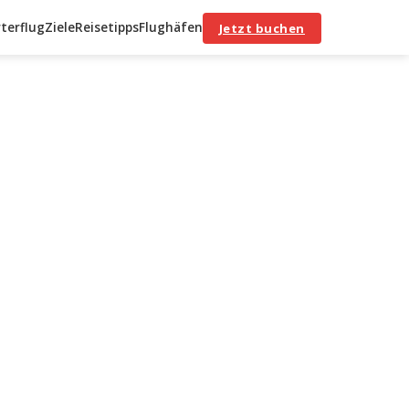
terflug
Ziele
Reisetipps
Flughäfen
Jetzt buchen