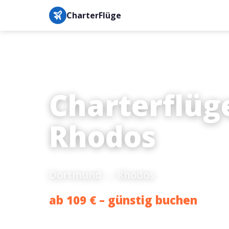
CharterFlüge
Charterflüg
Rhodos
Dortmund → Rhodos
ab 109 € – günstig buchen
Bestpreis-Garantie · IATA-gesichert · Buchung in unter 3 M