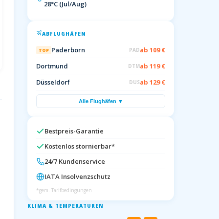
28°C (Jul/Aug)
ABFLUGHÄFEN
Paderborn
ab 109 €
PAD
TOP
Dortmund
ab 119 €
DTM
Düsseldorf
ab 129 €
DUS
Alle Flughäfen ▼
Bestpreis-Garantie
Kostenlos stornierbar*
24/7 Kundenservice
IATA Insolvenzschutz
*gem. Tarifbedingungen
KLIMA & TEMPERATUREN