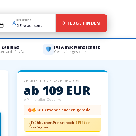
REISENDE
✈ FLÜGE FINDEN
e Zahlung
IATA Insolvenzschutz
tercard · PayPal
Gesetzlich gesichert
CHARTERFLÜGE NACH RHODOS
ab 109 EUR
p.P. inkl. aller Gebühren
28 Personen suchen gerade
Frühbucher-Preise: noch
4 Plätze
verfügbar