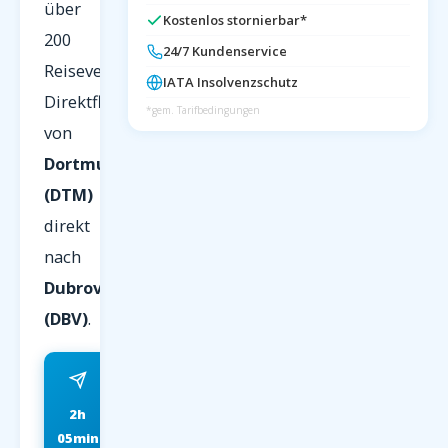
über
Kostenlos stornierbar*
200
24/7 Kundenservice
Reiseveranstalter.
IATA Insolvenzschutz
Direktflug
*gem. Tarifbedingungen
von
Dortmund
(DTM)
direkt
nach
Dubrovnik
(DBV)
.
2h
ab 89 EUR
05min
FRÜHBUCHER P.P.