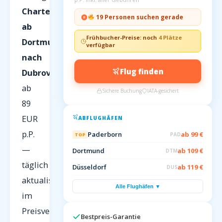
Charterflüge
19 Personen suchen gerade
ab
Frühbucher-Preise: noch
4 Plätze
Dortmund
verfügbar
nach
Flug finden
Dubrovnik
ab
Sichere Buchung
IATA-gesichert
89
EUR
ABFLUGHÄFEN
p.P.
Paderborn
ab 99 €
PAD
TOP
—
Dortmund
ab 109 €
DTM
täglich
Düsseldorf
ab 119 €
DUS
aktualisiert
Alle Flughäfen ▼
im
Preisvergleich
Bestpreis-Garantie