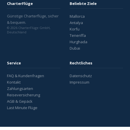
CharterFlüge
Beliebte Ziele
Günstige Charterflüge, sicher
Mallorca
& bequem.
Antalya
© 2026 CharterFlüge GmbH,
Korfu
Deutschland
Teneriffa
Hurghada
Dubai
Service
Rechtliches
FAQ & Kundenfragen
Datenschutz
Kontakt
Impressum
Zahlungsarten
Reiseversicherung
AGB & Gepäck
Last Minute Flüge