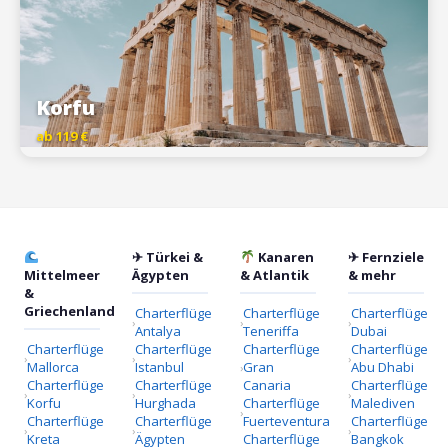
Korfu
ab 119 €
✈ Türkei &
Kanaren
✈ Fernziele
Mittelmeer
Ägypten
& Atlantik
& mehr
&
Griechenland
Charterflüge
Charterflüge
Charterflüge
Antalya
Teneriffa
Dubai
Charterflüge
Charterflüge
Charterflüge
Charterflüge
Mallorca
Istanbul
Gran
Abu Dhabi
Charterflüge
Charterflüge
Canaria
Charterflüge
Korfu
Hurghada
Charterflüge
Malediven
Charterflüge
Charterflüge
Fuerteventura
Charterflüge
Kreta
Ägypten
Charterflüge
Bangkok