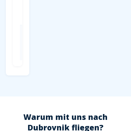
Parken
P1-P4 direkt
am
Terminal, ab
4 EUR/Tag
Check-in
Mind. 2
Stunden vor
Abflug,
Hochsaison
2,5 Stunden
Warum mit uns nach
Dubrovnik fliegen?