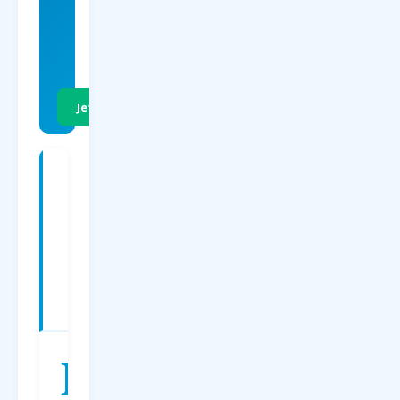
EUR
p.P. Hin- &
Rückflug
Jetzt Preise vergleichen
Charterflüge
ab
Dortmund
nach
Dubrovnik
—
Preise
2026
D
er
Charterflug