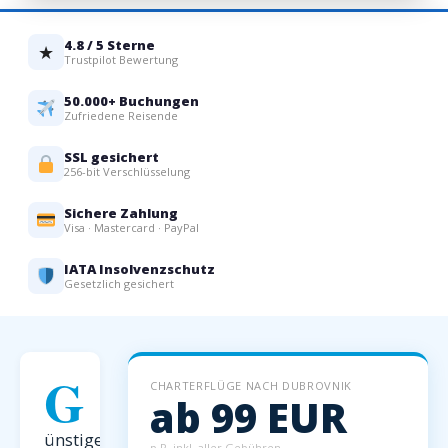
4.8 / 5 Sterne
★
Trustpilot Bewertung
50.000+ Buchungen
Zufriedene Reisende
SSL gesichert
256-bit Verschlüsselung
Sichere Zahlung
Visa · Mastercard · PayPal
IATA Insolvenzschutz
Gesetzlich gesichert
G
CHARTERFLÜGE NACH DUBROVNIK
ab 99 EUR
ünstige
p.P. inkl. aller Gebühren