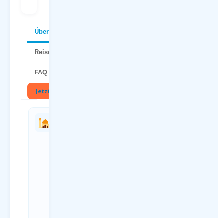
Über Dubrovnik
Reisetipps
FAQ
Jetzt buchen
🏛
Charterflug
Anreise
vs.
zum
Linienflug
Flughafen
— direkter
Dortmund
Vergleich
(DTM)
Kriterium
Anreiseweg
Charterflug
Details