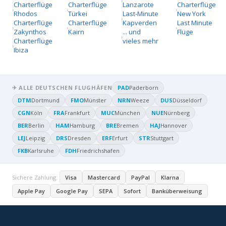
Charterflüge
Charterflüge
Lanzarote
Charterflüge
Rhodos
Türkei
Last-Minute
New York
Charterflüge
Charterflüge
Kapverden
Last Minute
Zakynthos
Kairn
... und
Flüge
Charterflüge
vieles mehr
Ibiza
✈ ALLE DEUTSCHEN FLUGHÄFEN
PAD
Paderborn
DTM
Dortmund
FMO
Münster
NRN
Weeze
DUS
Düsseldorf
CGN
Köln
FRA
Frankfurt
MUC
München
NUE
Nürnberg
BER
Berlin
HAM
Hamburg
BRE
Bremen
HAJ
Hannover
LEJ
Leipzig
DRS
Dresden
ERF
Erfurt
STR
Stuttgart
FKB
Karlsruhe
FDH
Friedrichshafen
Sichere Zahlung:
Visa
Mastercard
PayPal
Klarna
Apple Pay
Google Pay
SEPA
Sofort
Banküberweisung