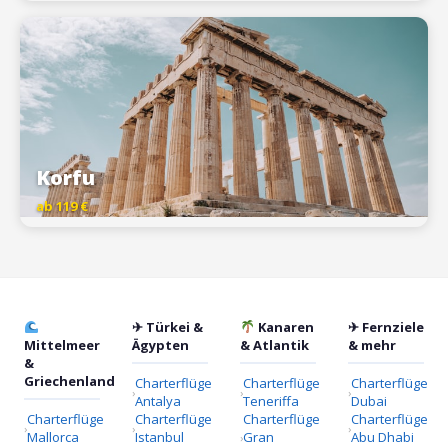
Korfu
ab 119 €
✈ Türkei &
Kanaren
✈ Fernziele
Mittelmeer
Ägypten
& Atlantik
& mehr
&
Griechenland
Charterflüge
Charterflüge
Charterflüge
Antalya
Teneriffa
Dubai
Charterflüge
Charterflüge
Charterflüge
Charterflüge
Mallorca
Istanbul
Gran
Abu Dhabi