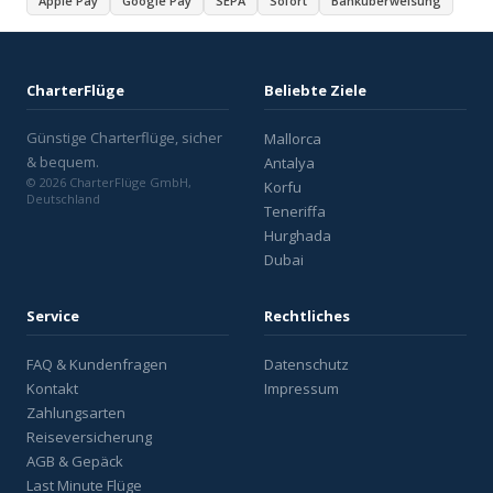
Apple Pay
Google Pay
SEPA
Sofort
Banküberweisung
CharterFlüge
Beliebte Ziele
Günstige Charterflüge, sicher
Mallorca
& bequem.
Antalya
© 2026 CharterFlüge GmbH,
Korfu
Deutschland
Teneriffa
Hurghada
Dubai
Service
Rechtliches
FAQ & Kundenfragen
Datenschutz
Kontakt
Impressum
Zahlungsarten
Reiseversicherung
AGB & Gepäck
Last Minute Flüge