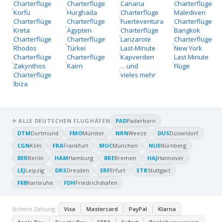
Charterflüge
Charterflüge
Canaria
Charterflüge
Korfu
Hurghada
Charterflüge
Malediven
Charterflüge
Charterflüge
Fuerteventura
Charterflüge
Kreta
Ägypten
Charterflüge
Bangkok
Charterflüge
Charterflüge
Lanzarote
Charterflüge
Rhodos
Türkei
Last-Minute
New York
Charterflüge
Charterflüge
Kapverden
Last Minute
Zakynthos
Kairn
... und
Flüge
Charterflüge
vieles mehr
Ibiza
✈ ALLE DEUTSCHEN FLUGHÄFEN
PAD
Paderborn
DTM
Dortmund
FMO
Münster
NRN
Weeze
DUS
Düsseldorf
CGN
Köln
FRA
Frankfurt
MUC
München
NUE
Nürnberg
BER
Berlin
HAM
Hamburg
BRE
Bremen
HAJ
Hannover
LEJ
Leipzig
DRS
Dresden
ERF
Erfurt
STR
Stuttgart
FKB
Karlsruhe
FDH
Friedrichshafen
Sichere Zahlung:
Visa
Mastercard
PayPal
Klarna