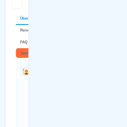
Über Dubrovnik
Reisetipps
FAQ
Jetzt buchen
🏛
Charterflug
Anreise
vs.
zum
Linienflug
Flughafen
— direkter
Paderborn
Vergleich
(PAD)
Kriterium
Anreiseweg
Charterflug
Details