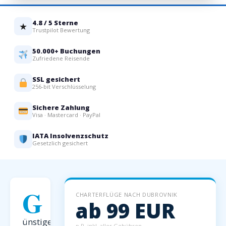
4.8 / 5 Sterne
★
Trustpilot Bewertung
50.000+ Buchungen
Zufriedene Reisende
SSL gesichert
256-bit Verschlüsselung
Sichere Zahlung
Visa · Mastercard · PayPal
IATA Insolvenzschutz
Gesetzlich gesichert
G
CHARTERFLÜGE NACH DUBROVNIK
ab 99 EUR
ünstige
p.P. inkl. aller Gebühren