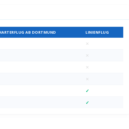
Vergleich
HARTERFLUG AB DORTMUND
LINIENFLUG
✕
✕
✕
✕
✓
✓
M)