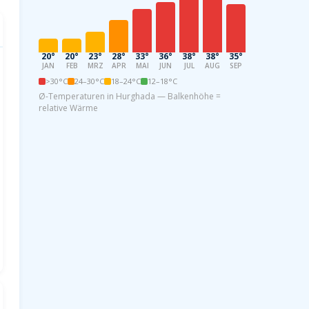
20°
20°
23°
28°
33°
36°
38°
38°
35°
31°
26°
21
JAN
FEB
MRZ
APR
MAI
JUN
JUL
AUG
SEP
OKT
NOV
DE
>30°C
24–30°C
18–24°C
12–18°C
Ø-Temperaturen in Hurghada — Balkenhöhe =
relative Wärme