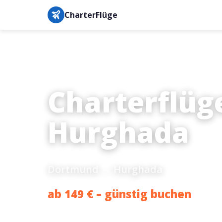
CharterFlüge
Charterflüg
Hurghada
Dortmund → Hurghada
ab 149 € – günstig buchen
Bestpreis-Garantie · IATA-gesichert · Buchung in unter 3 M