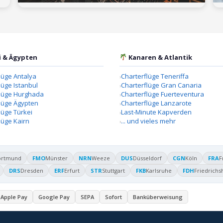
i & Ägypten
Kanaren & Atlantik
lüge Antalya
Charterflüge Teneriffa
lüge Istanbul
Charterflüge Gran Canaria
flüge Hurghada
Charterflüge Fuerteventura
lüge Ägypten
Charterflüge Lanzarote
lüge Türkei
Last-Minute Kapverden
lüge Kairn
... und vieles mehr
ortmund
FMO
Münster
NRN
Weeze
DUS
Düsseldorf
CGN
Köln
FRA
F
DRS
Dresden
ERF
Erfurt
STR
Stuttgart
FKB
Karlsruhe
FDH
Friedrichs
Apple Pay
Google Pay
SEPA
Sofort
Banküberweisung