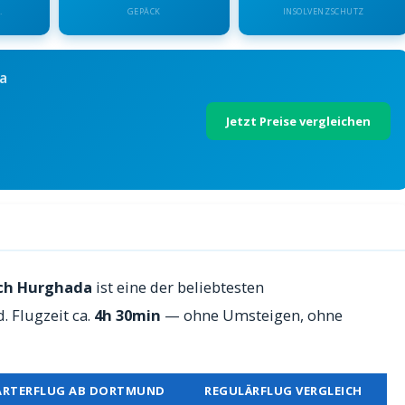
.
GEPÄCK
INSOLVENZSCHUTZ
a
Jetzt Preise vergleichen
ada — Preise 2026
ach Hurghada
ist eine der beliebtesten
 Flugzeit ca.
4h 30min
— ohne Umsteigen, ohne
ARTERFLUG AB DORTMUND
REGULÄRFLUG VERGLEICH