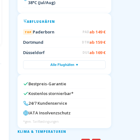
38°C (Jul/Aug)
ABFLUGHÄFEN
Paderborn
ab 149 €
PAD
TOP
Dortmund
ab 159 €
DTM
Düsseldorf
ab 169 €
DUS
Alle Flughäfen ▼
Bestpreis-Garantie
Kostenlos stornierbar*
24/7 Kundenservice
IATA Insolvenzschutz
*gem. Tarifbedingungen
KLIMA & TEMPERATUREN