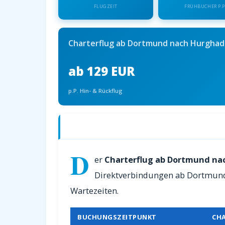
FLUGZEIT
FRÜHBUCHER P.P
Charterflug ab Dortmund nach Hurghad
ab 129 EUR
p.P. Hin- & Rückflug
Charterflüge ab Dortmund nach Hurgh
D
er
Charterflug ab Dortmund n
Direktverbindungen ab Dortmund.
Wartezeiten.
BUCHUNGSZEITPUNKT
CH