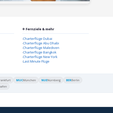
✈ Fernziele & mehr
Charterflüge Dubai
Charterflüge Abu Dhabi
Charterflüge Malediven
Charterflüge Bangkok
Charterflüge New York
Last Minute Flüge
rankfurt
MUC
München
NUE
Nürnberg
BER
Berlin
hafen