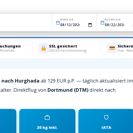
HINFLUG
RÜCKFLUG
Buchungen
SSL gesichert
Sicher
 Reisende
256-bit Verschlüsselung
Visa · Mas
d nach Hurghada
ab 129 EUR p.P. — täglich aktualisiert i
alter. Direktflug von
Dortmund (DTM)
direkt nach
20 kg inkl.
IATA