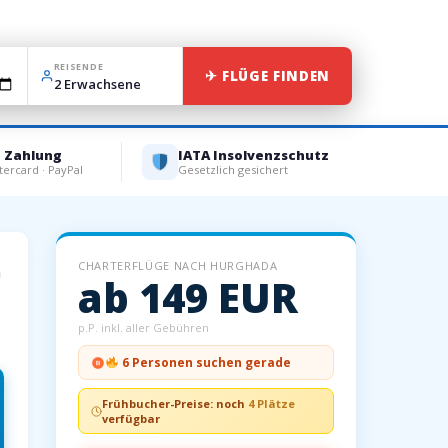
REISENDE
✈ FLÜGE FINDEN
e Zahlung
IATA Insolvenzschutz
tercard · PayPal
Gesetzlich gesichert
CHARTERFLÜGE NACH HURGHADA
m
ab 149 EUR
p.P. inkl. aller Gebühren
6 Personen suchen gerade
Frühbucher-Preise: noch
4 Plätze
verfügbar