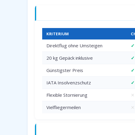
Charterflug vs. Linienflug — direkter 
KRITERIUM
C
Direktflug ohne Umsteigen
✓
20 kg Gepäck inklusive
✓
Günstigster Preis
✓
IATA Insolvenzschutz
✓
Flexible Stornierung
✕
Vielfliegermeilen
✕
Anreise zum Flughafen Dortmund (DT