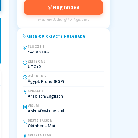
Flug finden
Sichere Buchung
IATA-gesichert
REISE-QUICKFACTS HURGHADA
FLUGZEIT
~4h ab FRA
ZEITZONE
UTC+2
WÄHRUNG
Ägypt. Pfund (EGP)
SPRACHE
Arabisch/Englisch
VISUM
Ankunftsvisum 30d
BESTE SAISON
Oktober – Mai
SPITZENTEMP.