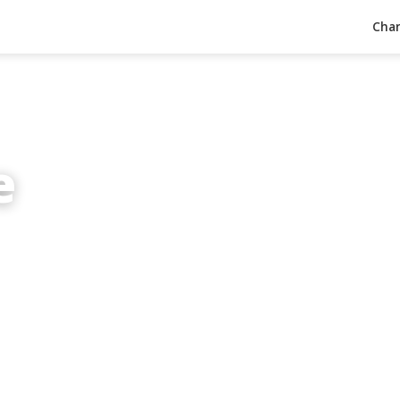
Char
e
inuten