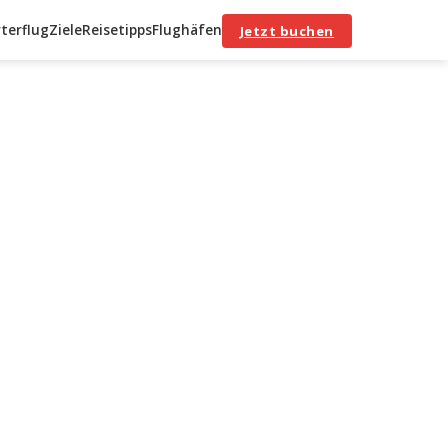
terflug
Ziele
Reisetipps
Flughäfen
Jetzt buchen