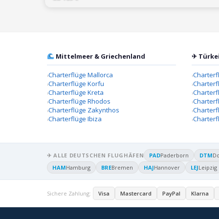
Mittelmeer & Griechenland
✈ Türke
Charterflüge Mallorca
Charterf
Charterflüge Korfu
Charterf
Charterflüge Kreta
Charter
Charterflüge Rhodos
Charterf
Charterflüge Zakynthos
Charterf
Charterflüge Ibiza
Charterf
✈ ALLE DEUTSCHEN FLUGHÄFEN
PAD
Paderborn
DTM
D
HAM
Hamburg
BRE
Bremen
HAJ
Hannover
LEJ
Leipzig
Sichere Zahlung:
Visa
Mastercard
PayPal
Klarna