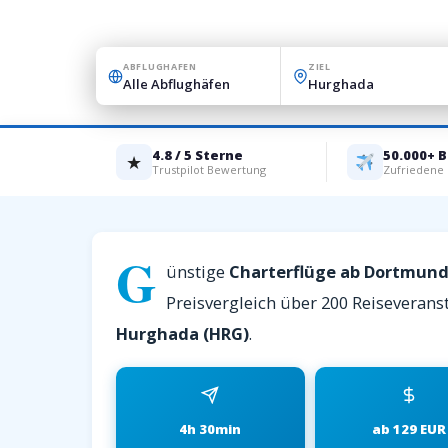
ABFLUGHAFEN
ZIEL
4.8 / 5 Sterne
50.000+ 
★
Trustpilot Bewertung
Zufriedene
G
ünstige
Charterflüge ab Dortmun
Preisvergleich über 200 Reiseveranst
Hurghada (HRG)
.
4h 30min
ab 129 EUR