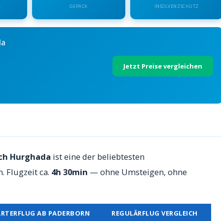
.
GEPÄCK
INSOLVENZSCHUTZ
da
Jetzt Preise vergleichen
hada — Preise 2026
ach Hurghada
ist eine der beliebtesten
 Flugzeit ca.
4h 30min
— ohne Umsteigen, ohne
RTERFLUG AB PADERBORN
REGULÄRFLUG VERGLEICH