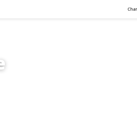
Char
e
inuten