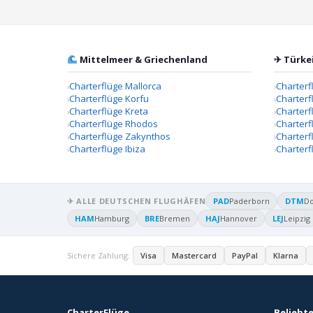
Mittelmeer & Griechenland
✈ Türke
Charterflüge Mallorca
Charterf
Charterflüge Korfu
Charterf
Charterflüge Kreta
Charter
Charterflüge Rhodos
Charterf
Charterflüge Zakynthos
Charterf
Charterflüge Ibiza
Charterf
✈ ALLE DEUTSCHEN FLUGHÄFEN
PAD
Paderborn
DTM
D
HAM
Hamburg
BRE
Bremen
HAJ
Hannover
LEJ
Leipzig
Sichere Zahlung:
Visa
Mastercard
PayPal
Klarna
CharterFlüge
Beliebte