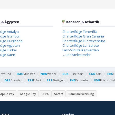
i & Ägypten
Kanaren & Atlantik
lüge Antalya
Charterflüge Teneriffa
lüge Istanbul
Charterflüge Gran Canaria
flüge Hurghada
Charterflüge Fuerteventura
lüge Ägypten
Charterflüge Lanzarote
lüge Türkei
Last-Minute Kapverden
lüge Kairn
... und vieles mehr
ortmund
FMO
Münster
NRN
Weeze
DUS
Düsseldorf
CGN
Köln
FRA
F
DRS
Dresden
ERF
Erfurt
STR
Stuttgart
FKB
Karlsruhe
FDH
Friedrichs
Apple Pay
Google Pay
SEPA
Sofort
Banküberweisung
 Ziele
Service