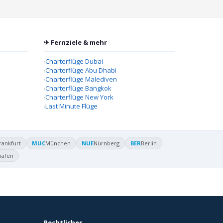
✈ Fernziele & mehr
Charterflüge Dubai
Charterflüge Abu Dhabi
Charterflüge Malediven
Charterflüge Bangkok
Charterflüge New York
Last Minute Flüge
rankfurt
MUC
München
NUE
Nürnberg
BER
Berlin
hafen
Rechtliches