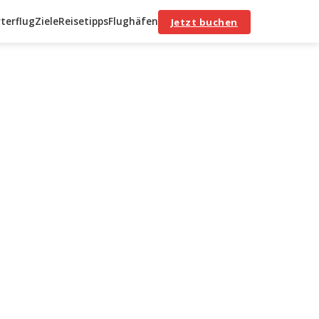
terflug
Ziele
Reisetipps
Flughäfen
Jetzt buchen