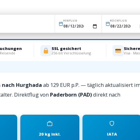
HINFLUG
RÜCKFLUG
Buchungen
SSL gesichert
Sicher
 Reisende
256-bit Verschlüsselung
Visa · Mas
n nach Hurghada
ab 129 EUR p.P. — täglich aktualisiert i
alter. Direktflug von
Paderborn (PAD)
direkt nach
20 kg inkl.
IATA