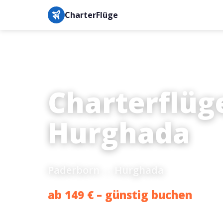
CharterFlüge
Charterflüg
Hurghada
Paderborn → Hurghada
ab 149 € – günstig buchen
Bestpreis-Garantie · IATA-gesichert · Buchung in unter 3 M