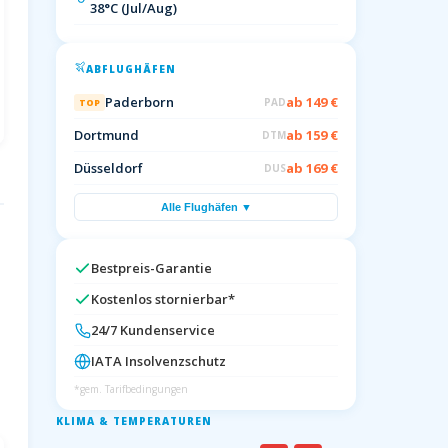
38°C (Jul/Aug)
ABFLUGHÄFEN
Paderborn
ab 149 €
PAD
TOP
Dortmund
ab 159 €
DTM
Düsseldorf
ab 169 €
DUS
Alle Flughäfen ▼
Bestpreis-Garantie
Kostenlos stornierbar*
24/7 Kundenservice
IATA Insolvenzschutz
*gem. Tarifbedingungen
KLIMA & TEMPERATUREN