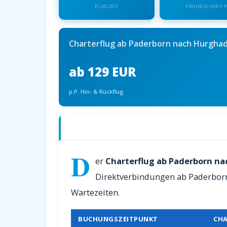
FLUGZEIT
FRÜHBUCHER P.P
Charterflug ab Paderborn nach Hurgha
ab 129 EUR
p.P. Hin- & Rückflug
Charterflüge ab Paderborn nach Hurg
D
er
Charterflug ab Paderborn n
Direktverbindungen ab Paderborn.
Wartezeiten.
BUCHUNGSZEITPUNKT
CHA