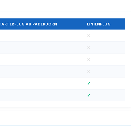
Vergleich
HARTERFLUG AB PADERBORN
LINIENFLUG
✕
✕
✕
✕
✓
✓
D)