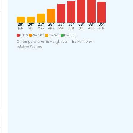
20°
20°
23°
28°
33°
36°
38°
38°
35°
31°
26°
21
JAN
FEB
MRZ
APR
MAI
JUN
JUL
AUG
SEP
OKT
NOV
DE
>30°C
24–30°C
18–24°C
12–18°C
Ø-Temperaturen in Hurghada — Balkenhöhe =
relative Wärme