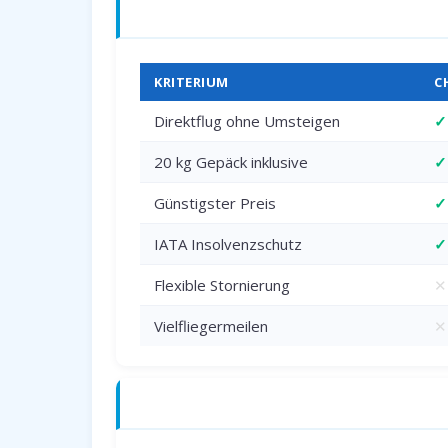
Charterflug vs. Linienflug — direkter 
KRITERIUM
C
Direktflug ohne Umsteigen
✓
20 kg Gepäck inklusive
✓
Günstigster Preis
✓
IATA Insolvenzschutz
✓
Flexible Stornierung
✕
Vielfliegermeilen
✕
Anreise zum Flughafen Paderborn (PA