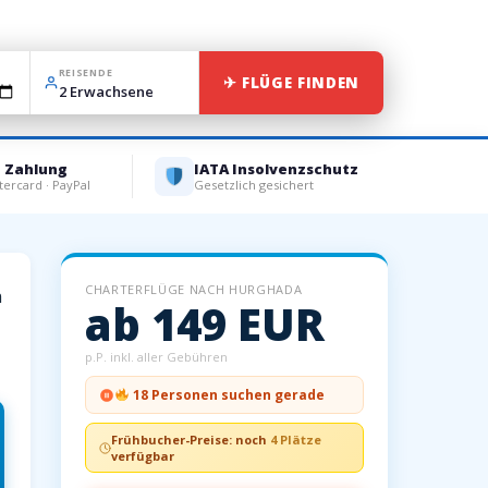
REISENDE
✈ FLÜGE FINDEN
e Zahlung
IATA Insolvenzschutz
tercard · PayPal
Gesetzlich gesichert
CHARTERFLÜGE NACH HURGHADA
m
ab 149 EUR
p.P. inkl. aller Gebühren
18 Personen suchen gerade
Frühbucher-Preise: noch
4 Plätze
verfügbar