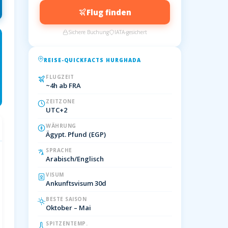
Flug finden
Sichere Buchung
IATA-gesichert
REISE-QUICKFACTS HURGHADA
FLUGZEIT
~4h ab FRA
ZEITZONE
UTC+2
WÄHRUNG
Ägypt. Pfund (EGP)
SPRACHE
Arabisch/Englisch
VISUM
Ankunftsvisum 30d
BESTE SAISON
Oktober – Mai
SPITZENTEMP.