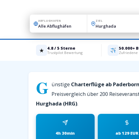
ABFLUGHAFEN
ZIEL
4.8 / 5 Sterne
50.000+ 
★
Trustpilot Bewertung
Zufriedene
G
ünstige
Charterflüge ab Paderbor
Preisvergleich über 200 Reiseveranst
Hurghada (HRG)
.
4h 30min
ab 129 EUR