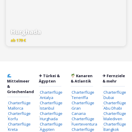
Hurghada
ab 179 €
✈ Türkei &
Kanaren
✈ Fernziele
Mittelmeer
Ägypten
& Atlantik
& mehr
&
Griechenland
Charterflüge
Charterflüge
Charterflüge
Antalya
Teneriffa
Dubai
Charterflüge
Charterflüge
Charterflüge
Charterflüge
Mallorca
Istanbul
Gran
Abu Dhabi
Charterflüge
Charterflüge
Canaria
Charterflüge
Korfu
Hurghada
Charterflüge
Malediven
Charterflüge
Charterflüge
Fuerteventura
Charterflüge
Kreta
Ägypten
Charterflüge
Bangkok