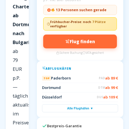
Charterflüge
13 Personen suchen gerade
ab
Frühbucher-Preise: noch
7 Plätze
Dortmund
verfügbar
nach
Flug finden
Bulgarien
ab
Sichere Buchung
IATA-gesichert
79
EUR
ABFLUGHÄFEN
p.P.
Paderborn
ab 89 €
PAD
TOP
—
Dortmund
ab 99 €
DTM
täglich
Düsseldorf
ab 109 €
DUS
aktualisiert
Alle Flughäfen ▼
im
Preisvergleich
Bestpreis-Garantie