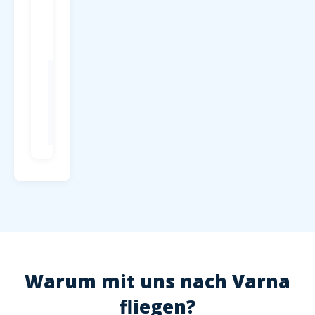
Parken
P1-P4 direkt
am
Terminal, ab
4 EUR/Tag
Check-in
Mind. 2
Stunden vor
Abflug,
Hochsaison
2,5 Stunden
Warum mit uns nach Varna
fliegen?