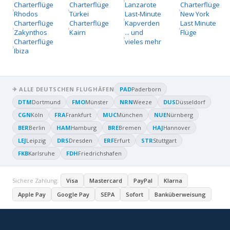
Charterflüge
Charterflüge
Lanzarote
Charterflüge
Rhodos
Türkei
Last-Minute
New York
Charterflüge
Charterflüge
Kapverden
Last Minute
Zakynthos
Kairn
... und
Flüge
Charterflüge
vieles mehr
Ibiza
✈ ALLE DEUTSCHEN FLUGHÄFEN
PAD
Paderborn
DTM
Dortmund
FMO
Münster
NRN
Weeze
DUS
Düsseldorf
CGN
Köln
FRA
Frankfurt
MUC
München
NUE
Nürnberg
BER
Berlin
HAM
Hamburg
BRE
Bremen
HAJ
Hannover
LEJ
Leipzig
DRS
Dresden
ERF
Erfurt
STR
Stuttgart
FKB
Karlsruhe
FDH
Friedrichshafen
Sichere Zahlung:
Visa
Mastercard
PayPal
Klarna
Apple Pay
Google Pay
SEPA
Sofort
Banküberweisung