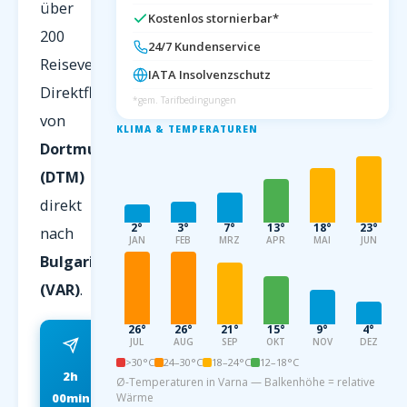
über
Kostenlos stornierbar*
200
24/7 Kundenservice
Reiseveranstalter.
IATA Insolvenzschutz
Direktflug
*gem. Tarifbedingungen
von
KLIMA & TEMPERATUREN
Dortmund
(DTM)
direkt
2°
3°
7°
13°
18°
23°
nach
JAN
FEB
MRZ
APR
MAI
JUN
Bulgarien
(VAR)
.
26°
26°
21°
15°
9°
4°
JUL
AUG
SEP
OKT
NOV
DEZ
>30°C
24–30°C
18–24°C
12–18°C
2h
ab 79 EUR
Ø-Temperaturen in Varna — Balkenhöhe = relative
00min
Wärme
FRÜHBUCHER P.P.