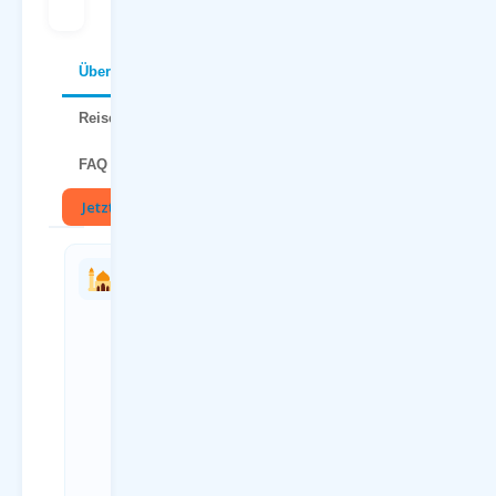
Über Varna
Reisetipps
FAQ
Jetzt buchen
🏛
Charterflug
Anreise
vs.
zum
Linienflug
Flughafen
— direkter
Dortmund
Vergleich
(DTM)
Kriterium
Anreiseweg
Charterflug
Details