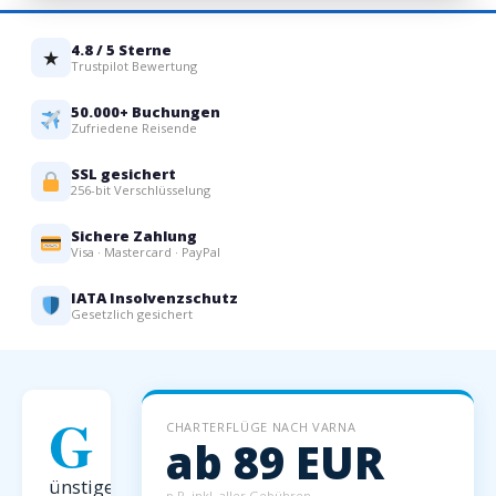
4.8 / 5 Sterne
★
Trustpilot Bewertung
50.000+ Buchungen
Zufriedene Reisende
SSL gesichert
256-bit Verschlüsselung
Sichere Zahlung
Visa · Mastercard · PayPal
IATA Insolvenzschutz
Gesetzlich gesichert
G
CHARTERFLÜGE NACH VARNA
ab 89 EUR
ünstige
p.P. inkl. aller Gebühren