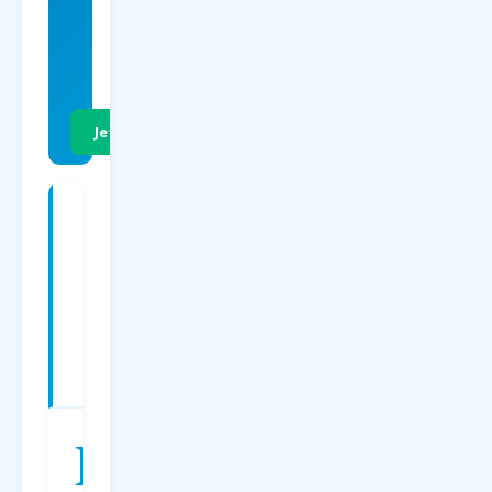
EUR
p.P. Hin- &
Rückflug
Jetzt Preise vergleichen
Charterflüge
ab
Dortmund
nach
Bulgarien
—
Preise
2026
D
er
Charterflug