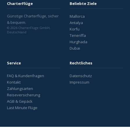
CharterFlüge
Beliebte Ziele
Günstige Charterflüge, sicher
Mallorca
& bequem.
Antalya
© 2026 CharterFlüge GmbH,
Korfu
Deutschland
Teneriffa
Hurghada
Dubai
Service
Rechtliches
FAQ & Kundenfragen
Datenschutz
Kontakt
Impressum
Zahlungsarten
Reiseversicherung
AGB & Gepäck
Last Minute Flüge