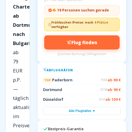
Charterflüge
19 Personen suchen gerade
ab
Frühbucher-Preise: noch
4 Plätze
Dortmund
verfügbar
nach
Flug finden
Bulgarien
ab
Sichere Buchung
IATA-gesichert
79
EUR
ABFLUGHÄFEN
p.P.
Paderborn
ab 89 €
PAD
TOP
—
Dortmund
ab 99 €
DTM
täglich
Düsseldorf
ab 109 €
DUS
aktualisiert
Alle Flughäfen ▼
im
Preisvergleich
Bestpreis-Garantie