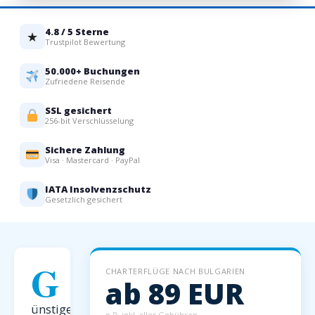
4.8 / 5 Sterne
★
Trustpilot Bewertung
50.000+ Buchungen
Zufriedene Reisende
SSL gesichert
256-bit Verschlüsselung
Sichere Zahlung
Visa · Mastercard · PayPal
IATA Insolvenzschutz
Gesetzlich gesichert
G
CHARTERFLÜGE NACH BULGARIEN
ab 89 EUR
ünstige
p.P. inkl. aller Gebühren