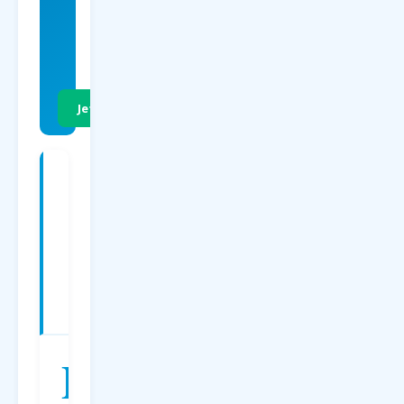
EUR
p.P. Hin- &
Rückflug
Jetzt Preise vergleichen
Charterflüge
ab
Dortmund
nach
Bulgarien
—
Preise
2026
D
er
Charterflug