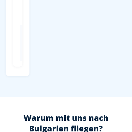
Parken
P1-P4 direkt
am
Terminal, ab
4 EUR/Tag
Check-in
Mind. 2
Stunden vor
Abflug,
Hochsaison
2,5 Stunden
Warum mit uns nach
Bulgarien fliegen?