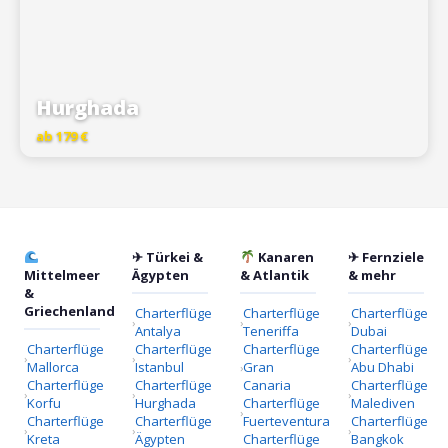
Hurghada
ab 179 €
✈ Türkei &
Kanaren
✈ Fernziele
Mittelmeer
Ägypten
& Atlantik
& mehr
&
Griechenland
Charterflüge
Charterflüge
Charterflüge
Antalya
Teneriffa
Dubai
Charterflüge
Charterflüge
Charterflüge
Charterflüge
Mallorca
Istanbul
Gran
Abu Dhabi
Charterflüge
Charterflüge
Canaria
Charterflüge
Korfu
Hurghada
Charterflüge
Malediven
Charterflüge
Charterflüge
Fuerteventura
Charterflüge
Kreta
Ägypten
Charterflüge
Bangkok