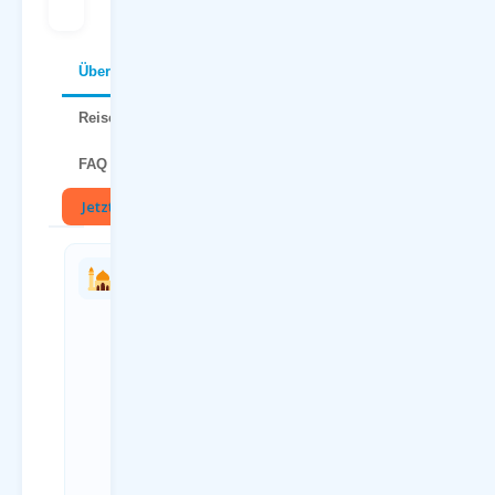
Über Bulgarien
Reisetipps
FAQ
Jetzt buchen
🏛
Charterflug
Anreise
vs.
zum
Linienflug
Flughafen
— direkter
Dortmund
Vergleich
(DTM)
Kriterium
Anreiseweg
Charterflug
Details