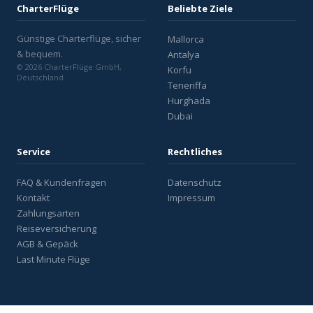
CharterFlüge
Beliebte Ziele
Günstige Charterflüge, sicher
Mallorca
& bequem.
Antalya
© 2026 CharterFlüge GmbH,
Korfu
Deutschland
Teneriffa
Hurghada
Dubai
Service
Rechtliches
FAQ & Kundenfragen
Datenschutz
Kontakt
Impressum
Zahlungsarten
Reiseversicherung
AGB & Gepäck
Last Minute Flüge