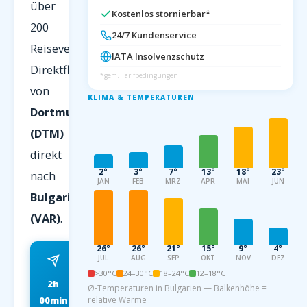
über
Kostenlos stornierbar*
200
24/7 Kundenservice
Reiseveranstalter.
IATA Insolvenzschutz
Direktflug
*gem. Tarifbedingungen
von
KLIMA & TEMPERATUREN
Dortmund
(DTM)
direkt
2°
3°
7°
13°
18°
23°
nach
JAN
FEB
MRZ
APR
MAI
JUN
Bulgarien
(VAR)
.
26°
26°
21°
15°
9°
4°
JUL
AUG
SEP
OKT
NOV
DEZ
>30°C
24–30°C
18–24°C
12–18°C
2h
ab 79 EUR
Ø-Temperaturen in Bulgarien — Balkenhöhe =
00min
relative Wärme
FRÜHBUCHER P.P.