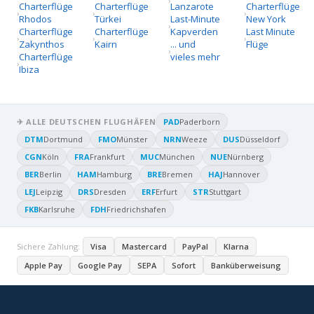
Charterflüge
Charterflüge
Lanzarote
Charterflüge
Rhodos
Türkei
Last-Minute
New York
Charterflüge
Charterflüge
Kapverden
Last Minute
Zakynthos
Kairn
... und
Flüge
Charterflüge
vieles mehr
Ibiza
✈ ALLE DEUTSCHEN FLUGHÄFEN
PAD
Paderborn
DTM
Dortmund
FMO
Münster
NRN
Weeze
DUS
Düsseldorf
CGN
Köln
FRA
Frankfurt
MUC
München
NUE
Nürnberg
BER
Berlin
HAM
Hamburg
BRE
Bremen
HAJ
Hannover
LEJ
Leipzig
DRS
Dresden
ERF
Erfurt
STR
Stuttgart
FKB
Karlsruhe
FDH
Friedrichshafen
Sichere Zahlung:
Visa
Mastercard
PayPal
Klarna
Apple Pay
Google Pay
SEPA
Sofort
Banküberweisung