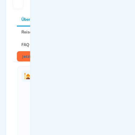
Über Bulgarien
Reisetipps
FAQ
Jetzt buchen
🏛
Charterflug
Anreise
vs.
zum
Linienflug
Flughafen
— direkter
Paderborn
Vergleich
(PAD)
Kriterium
Anreiseweg
Charterflug
Details