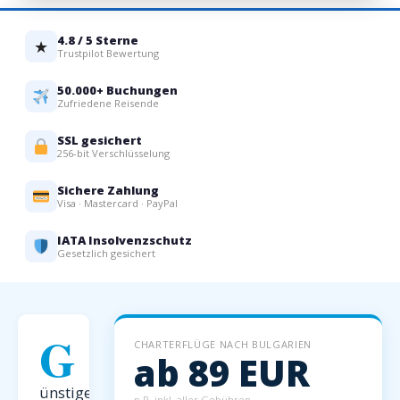
4.8 / 5 Sterne
★
Trustpilot Bewertung
50.000+ Buchungen
Zufriedene Reisende
SSL gesichert
256-bit Verschlüsselung
Sichere Zahlung
Visa · Mastercard · PayPal
IATA Insolvenzschutz
Gesetzlich gesichert
G
CHARTERFLÜGE NACH BULGARIEN
ab 89 EUR
ünstige
p.P. inkl. aller Gebühren