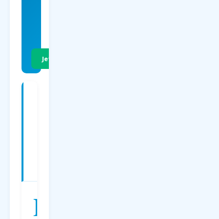
EUR
p.P. Hin- &
Rückflug
Jetzt Preise vergleichen
Charterflüge
ab
Paderborn
nach
Bulgarien
—
Preise
2026
D
er
Charterflug