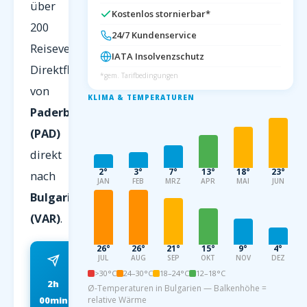
über
Kostenlos stornierbar*
200
24/7 Kundenservice
Reiseveranstalter.
IATA Insolvenzschutz
Direktflug
*gem. Tarifbedingungen
von
KLIMA & TEMPERATUREN
Paderborn
(PAD)
direkt
2°
3°
7°
13°
18°
23°
nach
JAN
FEB
MRZ
APR
MAI
JUN
Bulgarien
(VAR)
.
26°
26°
21°
15°
9°
4°
JUL
AUG
SEP
OKT
NOV
DEZ
>30°C
24–30°C
18–24°C
12–18°C
2h
ab 79 EUR
Ø-Temperaturen in Bulgarien — Balkenhöhe =
00min
relative Wärme
FRÜHBUCHER P.P.