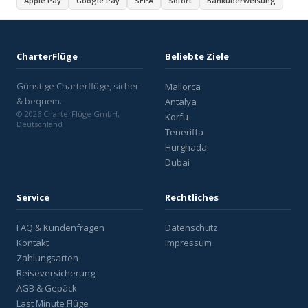
Apple Pay
Google Pay
SEPA
Sofort
Banküberweisung
CharterFlüge
Beliebte Ziele
Günstige Charterflüge, sicher
Mallorca
& bequem.
Antalya
© 2026 CharterFlüge GmbH,
Korfu
Deutschland
Teneriffa
Hurghada
Dubai
Service
Rechtliches
FAQ & Kundenfragen
Datenschutz
Kontakt
Impressum
Zahlungsarten
Reiseversicherung
AGB & Gepäck
Last Minute Flüge