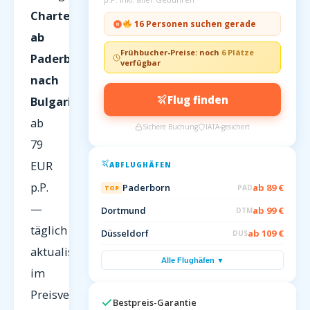
Charterflüge
16 Personen suchen gerade
ab
Frühbucher-Preise: noch
6 Plätze
Paderborn
verfügbar
nach
Flug finden
Bulgarien
ab
Sichere Buchung
IATA-gesichert
79
EUR
ABFLUGHÄFEN
p.P.
Paderborn
ab 89 €
PAD
TOP
—
Dortmund
ab 99 €
DTM
täglich
Düsseldorf
ab 109 €
DUS
aktualisiert
Alle Flughäfen ▼
im
Preisvergleich
Bestpreis-Garantie