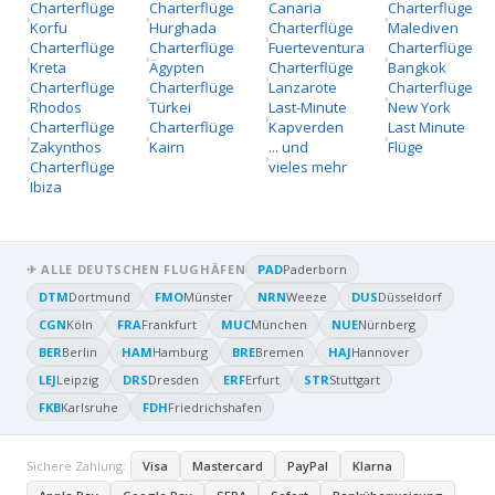
Charterflüge
Charterflüge
Canaria
Charterflüge
Korfu
Hurghada
Charterflüge
Malediven
Charterflüge
Charterflüge
Fuerteventura
Charterflüge
Kreta
Ägypten
Charterflüge
Bangkok
Charterflüge
Charterflüge
Lanzarote
Charterflüge
Rhodos
Türkei
Last-Minute
New York
Charterflüge
Charterflüge
Kapverden
Last Minute
Zakynthos
Kairn
... und
Flüge
Charterflüge
vieles mehr
Ibiza
✈ ALLE DEUTSCHEN FLUGHÄFEN
PAD
Paderborn
DTM
Dortmund
FMO
Münster
NRN
Weeze
DUS
Düsseldorf
CGN
Köln
FRA
Frankfurt
MUC
München
NUE
Nürnberg
BER
Berlin
HAM
Hamburg
BRE
Bremen
HAJ
Hannover
LEJ
Leipzig
DRS
Dresden
ERF
Erfurt
STR
Stuttgart
FKB
Karlsruhe
FDH
Friedrichshafen
Sichere Zahlung:
Visa
Mastercard
PayPal
Klarna